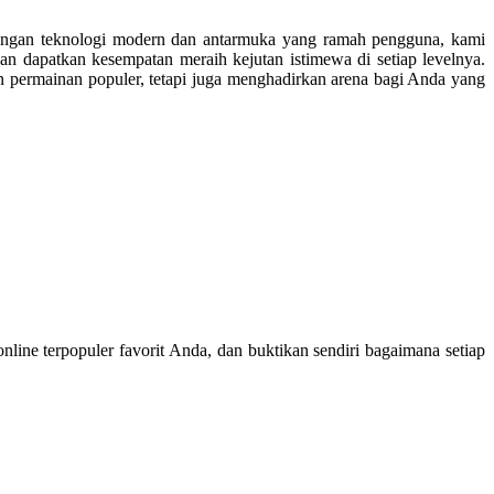
dengan teknologi modern dan antarmuka yang ramah pengguna, kami
dan dapatkan kesempatan meraih kejutan istimewa di setiap levelnya.
 permainan populer, tetapi juga menghadirkan arena bagi Anda yang
ne terpopuler favorit Anda, dan buktikan sendiri bagaimana setiap