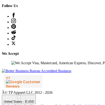
Follow Us
We Accept
Â© TP Apparel LLC 2012 - 2026
United States - $ USD