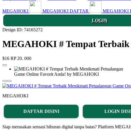
MEGAHOKI
MEGAHOKI DAFTAR
MEGAHOKI 
LOGIN
Design ID: 74165272
MEGAHOKI # Tempat Terbaik M
$16
RP 20. 000
MEGAHOKI
DAFTAR DISINI
LOGIN DISI
Siap merasakan sensasi hiburan digital tanpa batas? Platform MEG