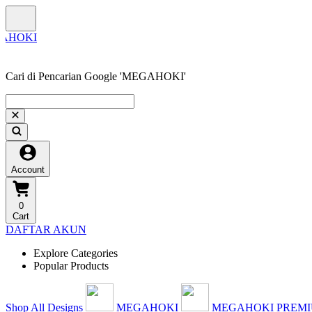
Cari di Pencarian Google 'MEGAHOKI'
Account
0
Cart
DAFTAR AKUN
Explore Categories
Popular Products
Shop All Designs
MEGAHOKI
MEGAHOKI PREM