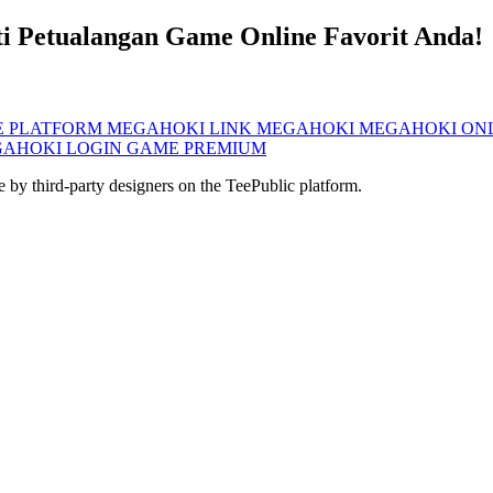
Petualangan Game Online Favorit Anda!
E
PLATFORM MEGAHOKI
LINK MEGAHOKI
MEGAHOKI ON
AHOKI LOGIN
GAME PREMIUM
 by third-party designers on the TeePublic platform.