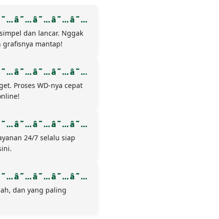
 simpel dan lancar. Nggak
n grafisnya mantap!
aget. Proses WD-nya cepat
nline!
yanan 24/7 selalu siap
ini.
ah, dan yang paling