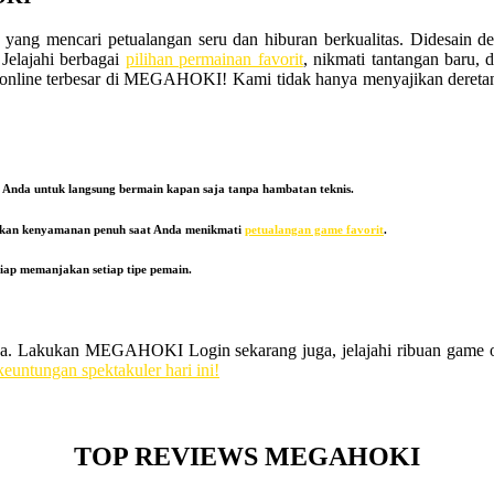
yang mencari petualangan seru dan hiburan berkualitas. Didesain 
 Jelajahi berbagai
pilihan permainan favorit
, nikmati tantangan baru, 
 online terbesar di MEGAHOKI! Kami tidak hanya menyajikan deretan
n Anda untuk langsung bermain kapan saja tanpa hambatan teknis.
rikan kenyamanan penuh saat Anda menikmati
petualangan game favorit
.
iap memanjakan setiap tipe pemain.
da. Lakukan MEGAHOKI Login sekarang juga, jelajahi ribuan game onli
keuntungan spektakuler hari ini!
TOP REVIEWS MEGAHOKI