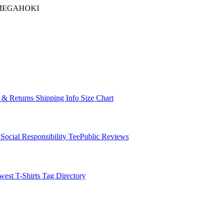
 & Returns
Shipping Info
Size Chart
t
Social Responsibility
TeePublic Reviews
west T-Shirts
Tag Directory