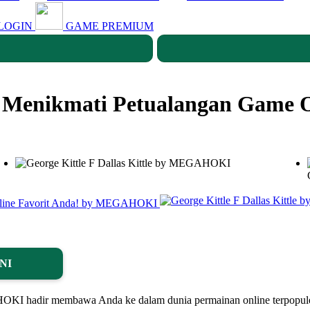
LOGIN
GAME PREMIUM
enikmati Petualangan Game On
NI
AHOKI hadir membawa Anda ke dalam dunia permainan online terpopule