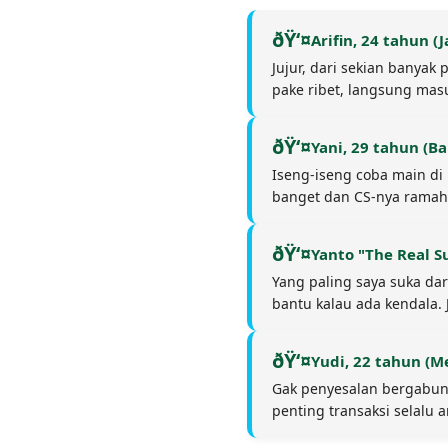
Arifin, 24 tahun (
Jujur, dari sekian banyak
pake ribet, langsung mas
Yani, 29 tahun (B
Iseng-iseng coba main di 
banget dan CS-nya ramah.
Yanto "The Real S
Yang paling saya suka da
bantu kalau ada kendala. 
Yudi, 22 tahun (M
Gak penyesalan bergabun
penting transaksi selalu 