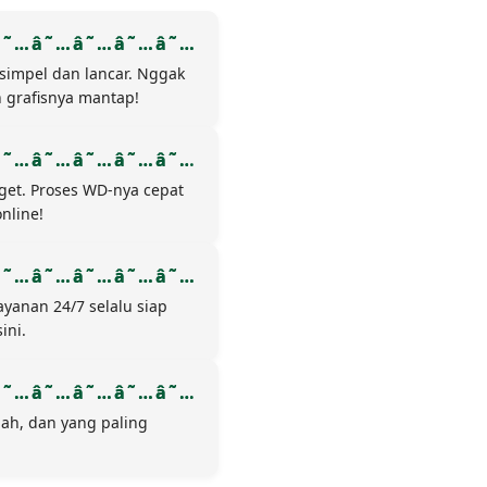
 simpel dan lancar. Nggak
n grafisnya mantap!
aget. Proses WD-nya cepat
nline!
yanan 24/7 selalu siap
ini.
ah, dan yang paling