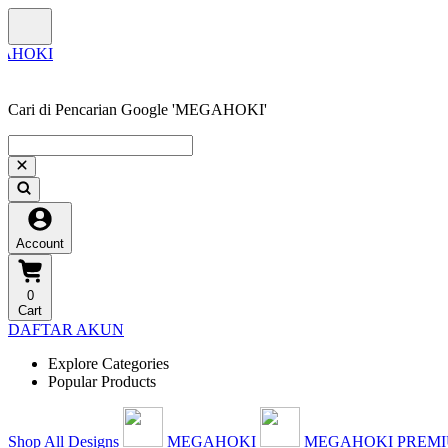
Cari di Pencarian Google 'MEGAHOKI'
Account
0
Cart
DAFTAR AKUN
Explore Categories
Popular Products
Shop All Designs
MEGAHOKI
MEGAHOKI PREM