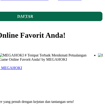
DAFTAR
line Favorit Anda!
r yang penuh dengan kejutan dan tantangan seru!