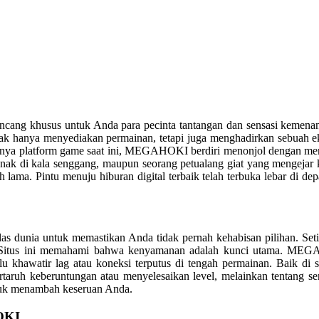
dirancang khusus untuk Anda para pecinta tantangan dan sensasi kem
 tidak hanya menyediakan permainan, tetapi juga menghadirkan sebuah
raknya platform game saat ini, MEGAHOKI berdiri menonjol dengan m
ejenak di kala senggang, maupun seorang petualang giat yang menge
ma. Pintu menuju hiburan digital terbaik telah terbuka lebar di dep
s dunia untuk memastikan Anda tidak pernah kehabisan pilihan. Set
. Situs ini memahami bahwa kenyamanan adalah kunci utama. MEG
 perlu khawatir lag atau koneksi terputus di tengah permainan. Baik d
uh keberuntungan atau menyelesaikan level, melainkan tentang sens
untuk menambah keseruan Anda.
OKI