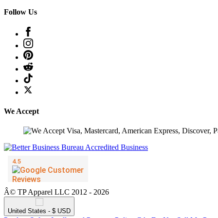
Follow Us
We Accept
Â© TP Apparel LLC 2012 - 2026
United States - $ USD