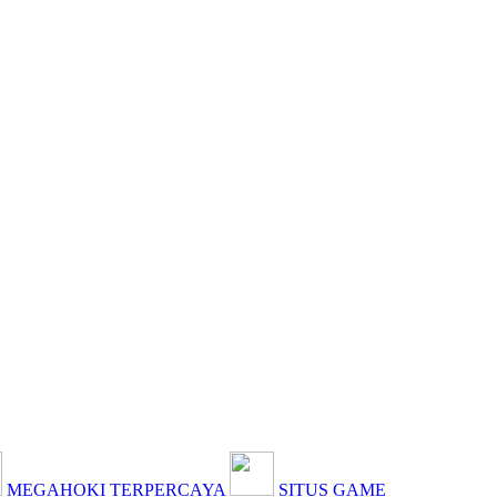
MEGAHOKI TERPERCAYA
SITUS GAME