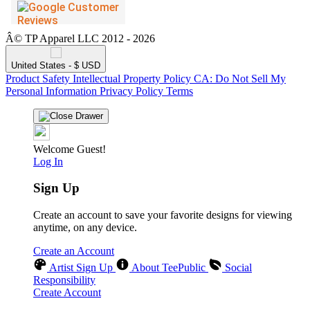
Â© TP Apparel LLC 2012 - 2026
United States - $ USD
Product Safety
Intellectual Property Policy
CA: Do Not Sell My
Personal Information
Privacy Policy
Terms
Welcome Guest!
Log In
Sign Up
Create an account to save your favorite designs for viewing
anytime, on any device.
Create an Account
Artist Sign Up
About TeePublic
Social
Responsibility
Create Account