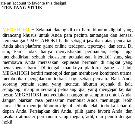
ate an account to favorite this design!
TENTANG SITUS
MEGAHOKI
~ Selamat datang di era baru hiburan digital yang
dirancang khusus untuk Anda para pecinta tantangan dan sensasi
kemenangan! MEGAHOKI hadir sebagai jawaban atas pencarian
Anda akan platform game online terdepan, tepercaya, dan seru. Di
sini, kami tidak hanya menyediakan permainan, tetapi juga
menghadirkan sebuah ekosistem petualangan interaktif yang siap
membawa Anda merasakan kepuasan bermain di tingkat yang
benar-benar baru. Di tengah maraknya platform game saat ini,
MEGAHOKI berdiri menonjol dengan membawa komitmen utama:
memberikan pengalaman terbaik bagi setiap pemain. Baik Anda
seorang pemain santai yang mencari hiburan sejenak di kala
senggang, maupun seorang petualang giat yang mengejar kejutan
besar, MEGAHOKI menyediakan panggung sempurna untuk Anda.
Jangan biarkan rasa penasaran membuat Anda menunggu lebih
lama. Pintu menuju hiburan digital terbaik telah terbuka lebar di
depan Anda. Persiapkan diri Anda, pilih game favorit Anda, dan
rasakan atmosfer permainan yang megah, adil, dan penuh dengan
hoki!