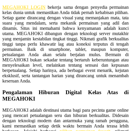
MEGAHOKI LOGIN
bekerja sama dengan penyedia permainan
kelas dunia untuk memastikan Anda tidak pernah kehabisan pilihan.
Setiap game dirancang dengan visual yang memanjakan mata, tata
suara yang mendalam, serta mekanik permainan yang adil dan
dinamis. Situs ini memahami bahwa kenyamanan adalah kunci
utama. MEGAHOKI dibangun dengan teknologi server mutakhir
yang menjamin kestabilan tingkat tinggi. Nikmati grafik berkualitas
tinggi tanpa perlu khawatir lag atau koneksi terputus di tengah
permainan. Baik di smartphone, tablet, maupun komputer,
petualangan Anda akan selalu berjalan mulus. Bermain di
MEGAHOKI bukan sekadar tentang bertaruh keberuntungan atau
menyelesaikan level, melainkan tentang sensasi dan kepuasan
berpetualang. Setiap harinya, ada berbagai event menarik, kejutan
eksklusif, serta tantangan harian yang dirancang untuk menambah
keseruan Anda.
Pengalaman Hiburan Digital Kelas Atas di
MEGAHOKI
MEGAHOKI adalah destinasi utama bagi para pecinta game online
yang mencari petualangan seru dan hiburan berkualitas. Didesain
dengan teknologi modern dan antarmuka yang ramah pengguna,
kami memastikan setiap detik waktu bermain Anda terasa lebih