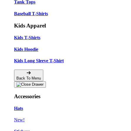
Tank Tops
Baseball T-Shirts
Kids Apparel
Kids T-Shirts
Kids Hoodie
Kids Long Sleeve T-Shirt
Back To Menu
Accessories
Hats
New!