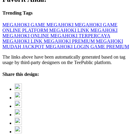
Trending Tags
MEGAHOKI
GAME MEGAHOKI
MEGAHOKI GAME
ONLINE
PLATFORM MEGAHOKI
LINK MEGAHOKI
MEGAHOKI ONLINE
MEGAHOKI TERPERCAYA
MEGAHOKI LINK
MEGAHOKI PREMIUM
MEGAHOKI
MUDAH JACKPOT
MEGAHOKI LOGIN
GAME PREMIUM
The links above have been automatically generated based on tag
usage by third-party designers on the TeePublic platform.
Share this design: