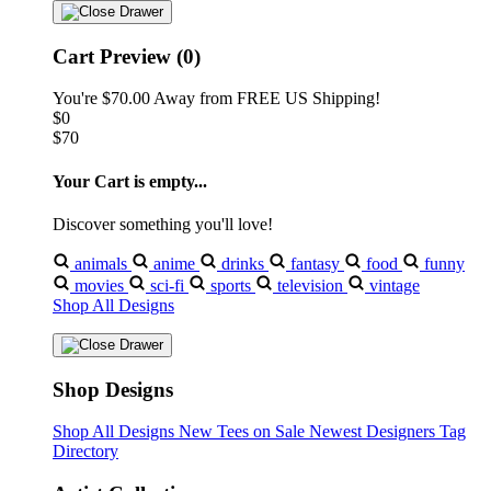
Cart Preview (0)
You're
$70.00
Away from
FREE US Shipping!
$0
$70
Your Cart is empty...
Discover something you'll love!
animals
anime
drinks
fantasy
food
funny
movies
sci-fi
sports
television
vintage
Shop All Designs
Shop Designs
Shop All Designs
New Tees on Sale
Newest Designers
Tag
Directory