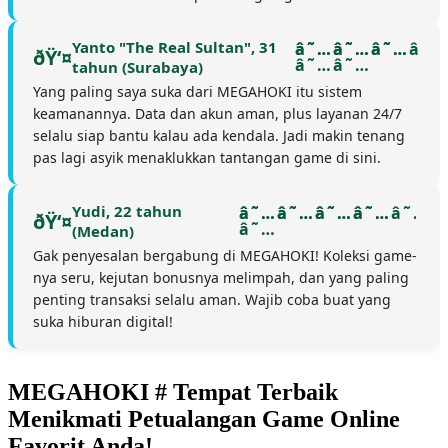
Yanto "The Real Sultan", 31
tahun (Surabaya)
Yang paling saya suka dari MEGAHOKI itu sistem
keamanannya. Data dan akun aman, plus layanan 24/7
selalu siap bantu kalau ada kendala. Jadi makin tenang
pas lagi asyik menaklukkan tantangan game di sini.
Yudi, 22 tahun
(Medan)
Gak penyesalan bergabung di MEGAHOKI! Koleksi game-
nya seru, kejutan bonusnya melimpah, dan yang paling
penting transaksi selalu aman. Wajib coba buat yang
suka hiburan digital!
MEGAHOKI # Tempat Terbaik
Menikmati Petualangan Game Online
Favorit Anda!