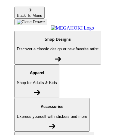
Back To Menu
Shop Designs
Discover a classic design or new favorite artist
Apparel
Shop for Adults & Kids
Accessories
Express yourself with stickers and more