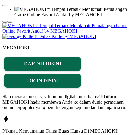
MEGAHOKI
DAFTAR DISINI
LOGIN DISINI
Siap merasakan sensasi hiburan digital tanpa batas? Platform
MEGAHOKI hadir membawa Anda ke dalam dunia permainan
online terpopuler yang penuh dengan kejutan dan tantangan seru!
Nikmati
Kenyamanan
Tanpa Batas Hanya Di
MEGAHOKI!