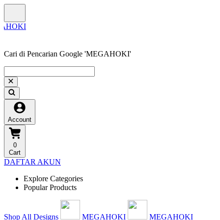
Cari di Pencarian Google 'MEGAHOKI'
Account
0
Cart
DAFTAR AKUN
Explore Categories
Popular Products
Shop All Designs
MEGAHOKI
MEGAHOKI