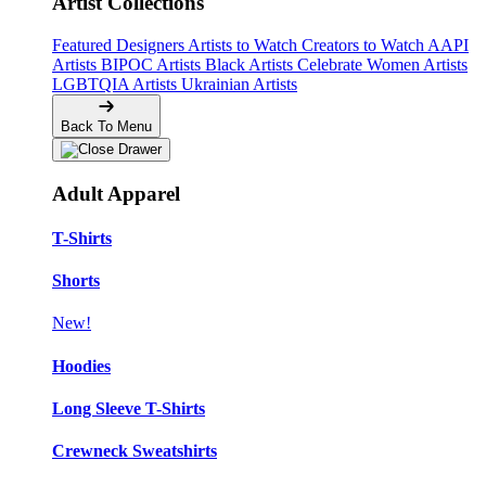
Artist Collections
Featured Designers
Artists to Watch
Creators to Watch
AAPI
Artists
BIPOC Artists
Black Artists
Celebrate Women Artists
LGBTQIA Artists
Ukrainian Artists
Back To Menu
Adult Apparel
T-Shirts
Shorts
New!
Hoodies
Long Sleeve T-Shirts
Crewneck Sweatshirts