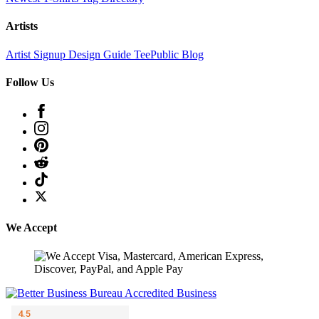
Artists
Artist Signup
Design Guide
TeePublic Blog
Follow Us
We Accept