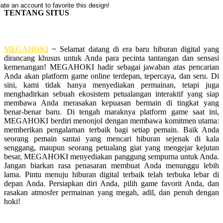
ate an account to favorite this design!
TENTANG SITUS
MEGAHOKI
~ Selamat datang di era baru hiburan digital yang
dirancang khusus untuk Anda para pecinta tantangan dan sensasi
kemenangan! MEGAHOKI hadir sebagai jawaban atas pencarian
Anda akan platform game online terdepan, tepercaya, dan seru. Di
sini, kami tidak hanya menyediakan permainan, tetapi juga
menghadirkan sebuah ekosistem petualangan interaktif yang siap
membawa Anda merasakan kepuasan bermain di tingkat yang
benar-benar baru. Di tengah maraknya platform game saat ini,
MEGAHOKI berdiri menonjol dengan membawa komitmen utama:
memberikan pengalaman terbaik bagi setiap pemain. Baik Anda
seorang pemain santai yang mencari hiburan sejenak di kala
senggang, maupun seorang petualang giat yang mengejar kejutan
besar, MEGAHOKI menyediakan panggung sempurna untuk Anda.
Jangan biarkan rasa penasaran membuat Anda menunggu lebih
lama. Pintu menuju hiburan digital terbaik telah terbuka lebar di
depan Anda. Persiapkan diri Anda, pilih game favorit Anda, dan
rasakan atmosfer permainan yang megah, adil, dan penuh dengan
hoki!