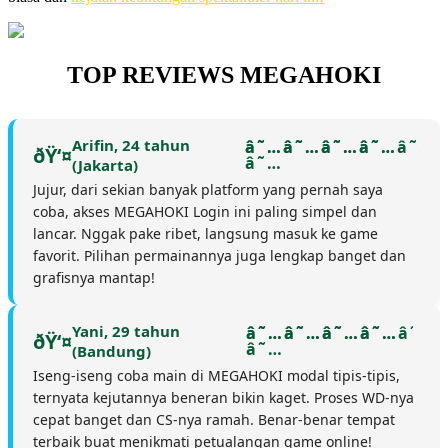
TOP REVIEWS MEGAHOKI
Arifin, 24 tahun
(Jakarta)
Jujur, dari sekian banyak platform yang pernah saya
coba, akses MEGAHOKI Login ini paling simpel dan
lancar. Nggak pake ribet, langsung masuk ke game
favorit. Pilihan permainannya juga lengkap banget dan
grafisnya mantap!
Yani, 29 tahun
(Bandung)
Iseng-iseng coba main di MEGAHOKI modal tipis-tipis,
ternyata kejutannya beneran bikin kaget. Proses WD-nya
cepat banget dan CS-nya ramah. Benar-benar tempat
terbaik buat menikmati petualangan game online!