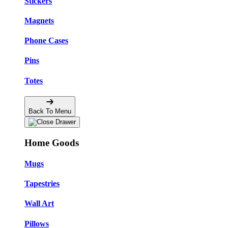
Stickers
Magnets
Phone Cases
Pins
Totes
Back To Menu
Home Goods
Mugs
Tapestries
Wall Art
Pillows