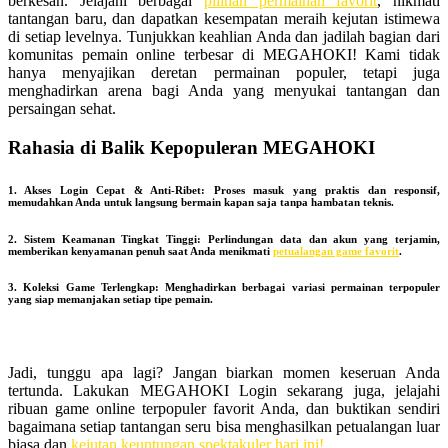
berkesan. Jelajahi berbagai
pilihan permainan favorit
, nikmati
tantangan baru, dan dapatkan kesempatan meraih kejutan istimewa
di setiap levelnya. Tunjukkan keahlian Anda dan jadilah bagian dari
komunitas pemain online terbesar di MEGAHOKI! Kami tidak
hanya menyajikan deretan permainan populer, tetapi juga
menghadirkan arena bagi Anda yang menyukai tantangan dan
persaingan sehat.
Rahasia di Balik Kepopuleran MEGAHOKI
1. Akses Login Cepat & Anti-Ribet: Proses masuk yang praktis dan responsif,
memudahkan Anda untuk langsung bermain kapan saja tanpa hambatan teknis.
2. Sistem Keamanan Tingkat Tinggi: Perlindungan data dan akun yang terjamin,
memberikan kenyamanan penuh saat Anda menikmati
petualangan game favorit
.
3. Koleksi Game Terlengkap: Menghadirkan berbagai variasi permainan terpopuler
yang siap memanjakan setiap tipe pemain.
Jadi, tunggu apa lagi? Jangan biarkan momen keseruan Anda
tertunda. Lakukan MEGAHOKI Login sekarang juga, jelajahi
ribuan game online terpopuler favorit Anda, dan buktikan sendiri
bagaimana setiap tantangan seru bisa menghasilkan petualangan luar
biasa dan
kejutan keuntungan spektakuler hari ini!