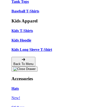
Tank Tops
Baseball T-Shirts
Kids Apparel
Kids T-Shirts
Kids Hoodie
Kids Long Sleeve T-Shirt
Back To Menu
Accessories
Hats
New!